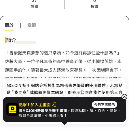
27
0
閱讀
按讚
關於
|
章節
簡介
「曾緊握天真夢想的這只拳頭，如今還能再抓住些什麼嗎？」
佐藤大育，一位平凡無奇的高中體育老師。從小憧憬英雄、奧
運國手的他，隨著長大成人逐漸放棄夢想。 一次因緣際會下，
自學校的理科老師：九藏老師那兒，得知學校正遭到邪惡勢力
MOJOIN
採用網站分析技術為您帶來更優質的使用體驗，若您點
威脅！情急之下，大育承接了九藏老師親自打造的英雄裝備
選 "我同意" 或繼續瀏覽本網站，即表示您同意我們使用第三方
「PE裝甲」，為了保護全校的和平挺身而出，並成為拯救世界
Cookie，欲瞭解更多資訊請見
隱私權政策
。
的超級英雄。 熱血、搞笑、感動與青春，夾雜淚水與汗水，距
點擊
加入主畫面
今日不再顯示
將MOJOIN新增至手機主畫面，
快速點開，BL、
百合
、戀愛，
展開全部
離和平的Peace Punch還差一步之遙！
我同意
開始閱讀
收藏
原創台灣漫畫、小說線上看！