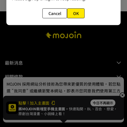
Cancel
OK
最新消息
相關條款
MOJOIN
採用網站分析技術為您帶來更優質的使用體驗，若您點
聯絡我們
選 "我同意" 或繼續瀏覽本網站，即表示您同意我們使用第三方
Cookie，欲瞭解更多資訊請見
隱私權政策
。
點擊
加入主畫面
今日不再顯示
將MOJOIN新增至手機主畫面，
快速點開，BL、
百合
、戀愛，
我同意
原創台灣漫畫、小說線上看！
© 2024 gamania Digital Entertainment Co., Ltd.