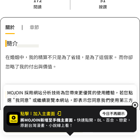
172
51
閱讀
按讚
關於
|
章節
簡介
在婚姻中，我的精算不只是為了省錢，是為了這個家。 而你卻
忽略了我的付出與價值。
MOJOIN
採用網站分析技術為您帶來更優質的使用體驗，若您點
作者
選 "我同意" 或繼續瀏覽本網站，即表示您同意我們使用第三方
Cookie，欲瞭解更多資訊請見
隱私權政策
。
辛晴
點擊
加入主畫面
今日不再顯示
將MOJOIN新增至手機主畫面，
快速點開，BL、
百合
、戀愛，
我同意
開始閱讀
收藏
原創台灣漫畫、小說線上看！
Hashtag