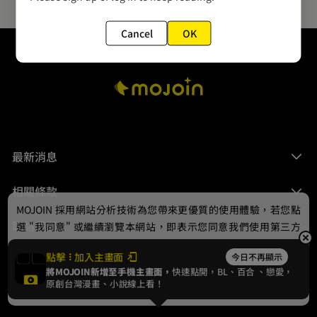
Cancel
OK
最新消息
相關條款
MOJOIN
採用網站分析技術為您帶來更優質的使用體驗，若您點
聯絡我們
選 "我同意" 或繼續瀏覽本網站，即表示您同意我們使用第三方
Cookie，欲瞭解更多資訊請見
隱私權政策
。
點擊
加入主畫面
今日不再顯示
將MOJOIN新增至手機主畫面，
快速點開，BL、
百合
、戀愛，
我同意
原創台灣漫畫、小說線上看！
© 2024 gamania Digital Entertainment Co., Ltd.