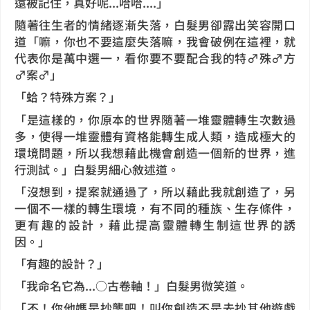
遠被記住，真好呢...哈哈....」
隨著往生者的情緒逐漸失落，白髮男卻露出笑容開口
道「嘛，你也不要這麼失落嘛，我會破例在這裡，就
代表你是萬中選一，看你要不要配合我的特♂殊♂方
♂案♂」
「蛤？特殊方案？」
「是這樣的，你原本的世界隨著一堆靈體轉生次數過
多，使得一堆靈體有資格能轉生成人類，造成極大的
環境問題，所以我想藉此機會創造一個新的世界，進
行測試。」白髮男細心敘述道。
「沒想到，提案就通過了，所以藉此我就創造了，另
一個不一樣的轉生環境，有不同的種族、生存條件，
更有趣的設計，藉此提高靈體轉生制這世界的誘
因。」
「有趣的設計？」
「我命名它為...○古卷軸！」白髮男微笑道。
「不！你他媽是抄襲吧！叫你創造不是去抄其他遊戲