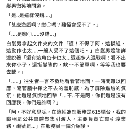
髮男微笑地問道。
「是..是這樣沒錯....」
「甚麼遊戲啊？戀○嗎？難怪會受不了。」
「....是戀○.....沒錯...」
白髮男拿起文件夾的文件「襪！不得了阿，這模組，
這動作也太....一般人受不了這個吧。」白髮男邊端詳
邊說著「還有這角色卡也太...還起多人混戰啊！看不出
來你小子，還挺變態的，欸~~不簡單啊，等等我也要
去載。」
「.....」往生者一言不發地看看著地面，一時間難以回
應，隨著腦中揮之不去的羞恥感，為了屏除尷尬的氣
氛，他還是氣憤地回擊「...不..不是阿，你們還是沒有
回應我，你們是誰啊？」
「阿，不好意思呢，在這裡為您服務是615櫃台，我的
職稱是公共靈體聚集引渡人，主要負責亡靈引渡業
務，編號是...」在服務員一陣介紹後。