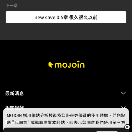
下一章
new save 0.5章 很久很久以前
最新消息
相關條款
MOJOIN
採用網站分析技術為您帶來更優質的使用體驗，若您點
聯絡我們
選 "我同意" 或繼續瀏覽本網站，即表示您同意我們使用第三方
Cookie，欲瞭解更多資訊請見
隱私權政策
。