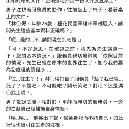
出相對應的文件，並俐落地抽出一份文件放置桌上。
男子注視著服務員的動作，往前坐上了椅子，看著桌
上的文件。
「林○得，年齡26歲，種花民國睪雄市睪雄區人，請
問先生這些基本資料正確嗎？」
「呃...是的...不..請問現在到底是..」
「阿，不好意思，在確認之前，我先為先生講述一
下，您的基本情況。」服務員親切地微笑「依照目前
的情況，先生已經在原本的世界往生了，如今我們要
為您處理後續程序...」
「往...往生？！」林○得打斷了服務員「蛤？我已經...
死了？不是吧，不可能吧？開玩笑吧？對吧？這是漂
○武士嗎？」
男子驚訝之際，相對於，平靜而親切的服務員，一旁
的白髮男已經難掩自身情緒。
「嘻..嘻...」他笑出了聲，彎著身軀而不能自己，如此
行徑也吸引往生者的注視。