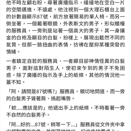
他不時左顧右盼，尋著廣播指示，緩緩地在空白一片
的空間邁進，不遠處，他注視到一個大理石櫃台上面
的計數器顯示87號，前方放著簡易的單人椅，而另一
側坐著，一個戴著眼鏡，外表斯文的男子，形似櫃檯
的服務員，一旁則是站著一個高大的男子，其一身鑲
金的白袍及顯目的白髮，扮樣上，展現出截然不同的
氣質，但那一臉扭曲的表情，彷彿在壓抑某種突發的
情緒。
一者鎮定自若的服務員、一者顯目卻神情怪異的白髮
男子，面對這對陌生人，使初來乍到的男子不免困
惑，除了廣播的指示及手上的紙條，其他的情況他一
蓋不知。
「阿，請問是87號嗎?」服務員，親切地問道，而一旁
的白髮男子聳著肩、摀起嘴唇。
「欸....應該是的」他遞出手上的紙條，不時看著一旁
不自然的白髮男子。
「阿...好的...87號，稍等一下...」服務員從文件夾中拿