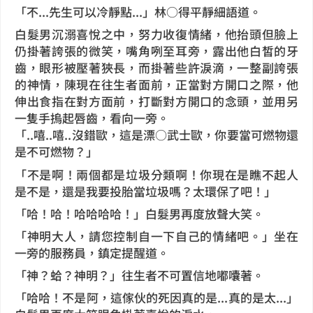
「不...先生可以冷靜點...」林○得平靜細語道。
白髮男沉溺喜悅之中，努力收復情緒，他抬頭但臉上
仍掛著誇張的微笑，嘴角咧至耳旁，露出他白皙的牙
齒，眼形被壓著狹長，而掛著些許淚滴，一整副誇張
的神情，
陳現在往生者面前，正當對方開口之際，他
伸出食指在對方面前，打斷對方開口的念頭，並用另
一隻手摀起唇齒，看向一旁。
「..嘻..嘻..沒錯歐，這是漂○武士歐，你要當可燃物還
是不可燃物？」
「不是啊！兩個都是垃圾分類啊！你現在是瞧不起人
是不是，還是我要投胎當垃圾嗎？太環保了吧！」
「哈！哈！哈哈哈哈！」白髮男再度放聲大笑。
「神明大人，請您控制自一下自己的情緒吧。」坐在
一旁的服務員，鎮定提醒道。
「神？蛤？神明？」往生者不可置信地嘟囔著。
「哈哈！不是阿，這傢伙的死因真的是...真的是太...」