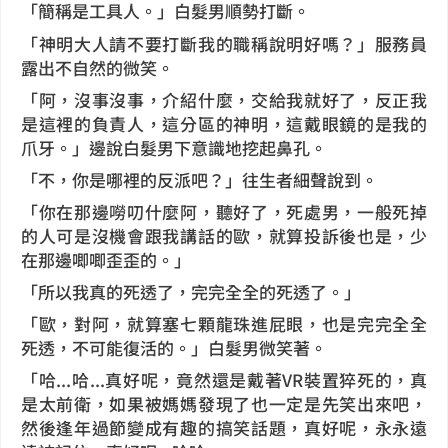
「簡稱是工具人。」白髮男順勢打斷。
「神明大人請不要打斷我的職稱說明好嗎？」服務員
露出不自然的微笑。
「阿，沒事沒事，介紹什麼，交給我就好了，反正我
是這裡的負責人，這分區的神明，這戴眼鏡的是我的
爪牙。」邊說白髮男下意識地挖起鼻孔。
「不，你是哪裡的反派吧？」往生者細聲說到。
「你在那邊嘮叨什麼阿，聽好了，死處男，一般死掉
的人可是沒機會跟我講話的歐，就算投訴後也是，少
在那邊唧唧歪歪的。」
「所以我真的死透了，完完全全的死透了。」
「歐，對阿，就算塞七顆龍珠進屁眼，也是完完全全
死透，不可能復活的。」白髮男微笑著。
「哈...哈...真好呢，竟然還是戴著VR裝置猝死的，真
是太前衛，如果被媽媽發現了也一定是先笑出來吧，
然後逢年過節變成有趣的搞笑話題，真好呢，永永遠