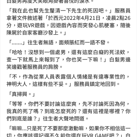
白髮男再度大笑眼角掛著喜悅的淚水。
「我在此也幫先生釐清一下先生的死因吧。」服務員
拿著文件敘述著「於西元2022年4月21日，凌晨2點26
分，遊玩VR遊戲，因遊戲內容而突發心肌梗塞，隨後
陳屍於自家客廳沙發上。」
「.......」往生者無語，面頰脹紅而一語不發。
「哈哈！沒想到一個處男，還有這麼白癡的死法欸，
查一下就馬上來報到了，你也笑一下嘛！」白髮男邊
笑邊戳著服務員的肩膀。
「不，作為從業人員表露個人情緒是有違專業性的，
神明大人，這樣有些不妥。」服務員鎮定地回到。
「真掃興。」
「等等，你們不要討論這麼爽，先不討論死因為何，
我真的死了嗎？到底怎麼死的？還有這裡是哪裡？你
們到底是誰？」往生者大聲地問道。
「嘛嘛...只是死了不要那麼激動嘛，如果你不相信這一
切，你應該還記得不久前你還在玩VR GAME吧？」白