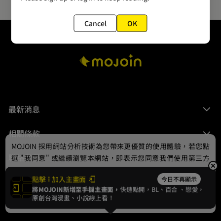
Cancel
OK
最新消息
相關條款
MOJOIN
採用網站分析技術為您帶來更優質的使用體驗，若您點
聯絡我們
選 "我同意" 或繼續瀏覽本網站，即表示您同意我們使用第三方
Cookie，欲瞭解更多資訊請見
隱私權政策
。
點擊
加入主畫面
今日不再顯示
將MOJOIN新增至手機主畫面，
快速點開，BL、
百合
、戀愛，
我同意
原創台灣漫畫、小說線上看！
© 2024 gamania Digital Entertainment Co., Ltd.