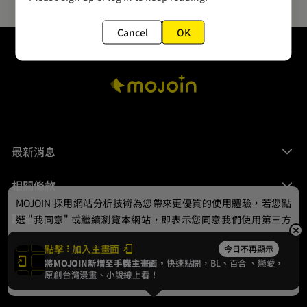
Cancel
OK
最新消息
相關條款
MOJOIN
採用網站分析技術為您帶來更優質的使用體驗，若您點
聯絡我們
選 "我同意" 或繼續瀏覽本網站，即表示您同意我們使用第三方
Cookie，欲瞭解更多資訊請見
隱私權政策
。
點擊
加入主畫面
今日不再顯示
將MOJOIN新增至手機主畫面，
快速點開，BL、
百合
、戀愛，
我同意
原創台灣漫畫、小說線上看！
© 2024 gamania Digital Entertainment Co., Ltd.