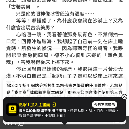
「古裝美男」。
只是他的眼神像冰雪般沒有溫度……
等等！哪裡錯了，為什麼我會躺在沙漠上？又為
什麼會出現古裝美男？
心咯噔一跳，我看著他那身靛青色，不禁倒抽一
口氣。回憶沖進腦海，我想起了自己前一刻在床上睡
覺時，所發生的慘況——因為聽到奇怪的聲音，我睜
開眼查看房間四周，卻不小心瞥到床邊的「藍色鬼
魂」，害我嚇得從床上摔下來。
停止回想自己悽慘的經歷，我逡視這一片黃沙大
漠，不明白自己是「超能」了？還可以從床上摔來這
裡？
MOJOIN
採用網站分析技術為您帶來更優質的使用體驗，若您點
我凝著古裝美男，那身靛青和鬼魂的顏色實在很
選 "我同意" 或繼續瀏覽本網站，即表示您同意我們使用第三方
像啊……該不會？我恍然大悟，爬起身，憤怒地扯住
Cookie，欲瞭解更多資訊請見
隱私權政策
。
他的衣襟，質問他，「你、你——抓我來穿越的？」
點擊
加入主畫面
今日不再顯示
他擰眉，看著我的眼神非常古怪，「是……你不
將MOJOIN新增至手機主畫面，
快速點開，BL、
百合
、戀愛，
我同意
原創台灣漫畫、小說線上看！
記得我了？」
上一章
下一章
我深吸口氣，退了一步，不敢相信自己「穿越」