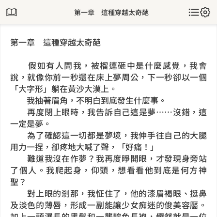
第一章 這種穿越太奇葩
第一章 這種穿越太奇葩
假如有人問我，被榴連砸中是什麼感覺，我會
說，就像你前一秒還在床上夢周公，下一秒卻以一個
「大字形」躺在黃沙大漠上。
我抽著眉角，不明白到底發生什麼事。
再度閉上眼時，我告訴自己這是夢……沒錯，這
一定是夢。
為了確認這一切都是夢境，我伸手往自己的大腿
用力一捏，卻疼地大喊了聲，「好痛！」
難道我沒在作夢？我再度睜開眼，才發現身旁站
了個人。我爬起身，仰頭，想看看他到底是何方神
聖？
對上眼的剎那，我怔住了，他的漆眉褐眼、挺鼻
及淡色的薄唇，形成一副能讓少女痴迷的俊美容靨。
加上一頭瀑長的黑髮和一襲靛色長袍，儼然就是一位