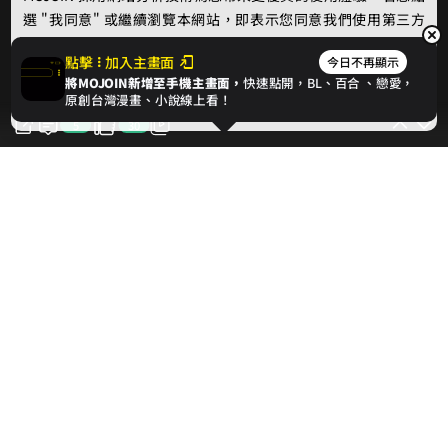
選 "我同意" 或繼續瀏覽本網站，即表示您同意我們使用第三方
Cookie，欲瞭解更多資訊請見
隱私權政策
。
點擊
加入主畫面
今日不再顯示
將MOJOIN新增至手機主畫面，
快速點開，BL、
百合
、戀愛，
我同意
原創台灣漫畫、小說線上看！
5
30
30
對此話次按讚支持