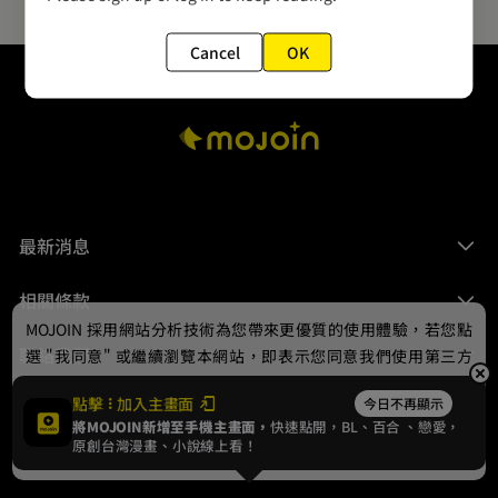
Cancel
OK
最新消息
相關條款
MOJOIN
採用網站分析技術為您帶來更優質的使用體驗，若您點
聯絡我們
選 "我同意" 或繼續瀏覽本網站，即表示您同意我們使用第三方
Cookie，欲瞭解更多資訊請見
隱私權政策
。
點擊
加入主畫面
今日不再顯示
將MOJOIN新增至手機主畫面，
快速點開，BL、
百合
、戀愛，
我同意
原創台灣漫畫、小說線上看！
© 2024 gamania Digital Entertainment Co., Ltd.