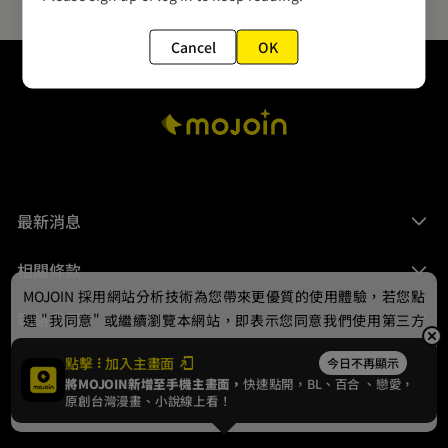
Cancel
OK
最新消息
相關條款
MOJOIN
採用網站分析技術為您帶來更優質的使用體驗，若您點
聯絡我們
選 "我同意" 或繼續瀏覽本網站，即表示您同意我們使用第三方
Cookie，欲瞭解更多資訊請見
隱私權政策
。
點擊
加入主畫面
今日不再顯示
將MOJOIN新增至手機主畫面，
快速點開，BL、
百合
、戀愛，
我同意
原創台灣漫畫、小說線上看！
© 2024 gamania Digital Entertainment Co., Ltd.