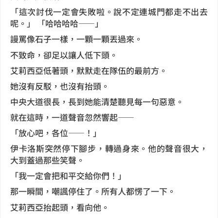
「這次討伐一定會失敗啦。說不定連城門都走不出去
呢。」 「哈哈哈哈——」
謾罵像石子一樣，一顆一顆丟過來。
不致命，卻足以讓人低下頭。
艾莉西亞低著頭，默默走在隊伍的最前方。
她沒有反駁，也沒有抬頭。
中央大道很長，長到她能清楚聽見每一句惡意。
就在這時，一道聲音忽然響起——
「放心吧，各位——！」
伊卡洛斯突然停下腳步，轉過身來。他的聲音很大，
大到蓋過那些笑聲。
「我一定會把和平交給你們！」
那一瞬間，嘲諷停住了。所有人都愣了一下。
艾莉西亞抬起頭，看向他。