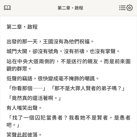
第二章・啟程
第二章・啟程
出發的那一天，王國沒有為他們祝福。
城門大開，卻沒有號角。沒有祈禱，也沒有掌聲。
站在中央大道兩側的，不是送行的親友，而是前來圍
觀的群眾。
低聲的竊語，很快變成毫不掩飾的嘲諷。
「你看那個——」 「那不是大罪人賢者的弟子嗎？」
「竟然真的還活著啊。」
有人嗤笑出聲。
「找了一個囚犯當勇者？我看她不是賢者，是愚者
吧。」
笑聲此起彼落。