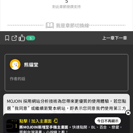
5
對此章節按讚支持
我是章節切換線
上一章
下一章
5
熊貓堂
作者的話
下一章
MOJOIN
採用網站分析技術為您帶來更優質的使用體驗，若您點
選 "我同意" 或繼續瀏覽本網站，即表示您同意我們使用第三方
第三章・旅途
Cookie，欲瞭解更多資訊請見
隱私權政策
。
點擊
加入主畫面
今日不再顯示
將MOJOIN新增至手機主畫面，
快速點開，BL、
百合
、戀愛，
我同意
原創台灣漫畫、小說線上看！