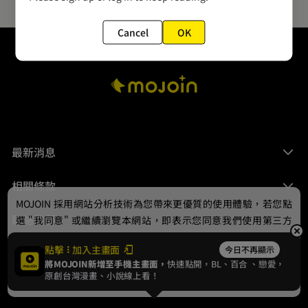
Cancel
OK
最新消息
相關條款
MOJOIN
採用網站分析技術為您帶來更優質的使用體驗，若您點
聯絡我們
選 "我同意" 或繼續瀏覽本網站，即表示您同意我們使用第三方
Cookie，欲瞭解更多資訊請見
隱私權政策
。
點擊
加入主畫面
今日不再顯示
將MOJOIN新增至手機主畫面，
快速點開，BL、
百合
、戀愛，
我同意
原創台灣漫畫、小說線上看！
© 2024 gamania Digital Entertainment Co., Ltd.