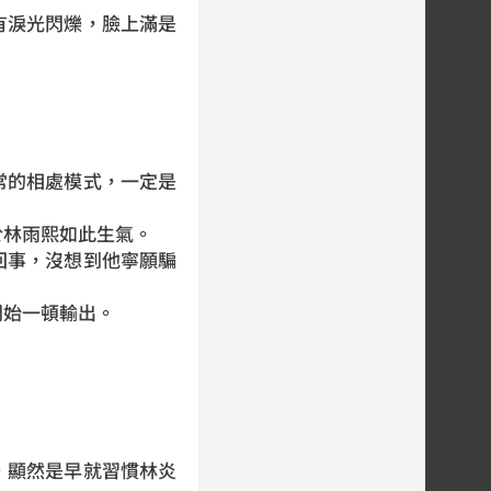
有淚光閃爍，臉上滿是
常的相處模式，一定是
於林雨熙如此生氣。
回事，沒想到他寧願騙
開始一頓輸出。
，顯然是早就習慣林炎