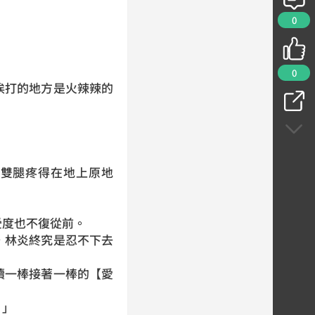
0
0
挨打的地方是火辣辣的
雙腿疼得在地上原地
受度也不復從前。
，林炎終究是忍不下去
續一棒接著一棒的【愛
！」