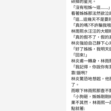
碎掉的星光。
「沒有啦姊～這......
看著姊姊那泫然欲泣
「這...這幾天不是
「真的嗎?不許騙我哦
林雨熙水汪汪的大眼
「真的假不了，假的
林炎強迫自己靜下心
「好了姊姊，我明天
「回來!」
林炎甫一轉身，林雨
「我記得，你說你有買
靠!飯咧?
林炎驚恐地想起，他
了。
而眼下林雨熙那壺不開提
「小狗砸，姊姊剛剛給過
果不其然，林雨熙一
點就著: