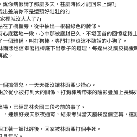
，說你病假請了那麼多天，甚麼時候才能回來上課?」
我出差前你不是還頭好壯壯的?」
家裡就沒大人了?」
站在了櫥櫃旁，從中抽出一根碧綠色的藤條。
時心底猛地一揪，心中那被塵封已久、不堪回首的回憶症捲
了一個雅稱，叫打狗棒，專門打林炎這不聽話的小狗子。
林雨熙也信奉著棍棒底下出孝子的道理。每逢林炎調皮搗蛋
再說。
一個搗蛋鬼，一天天都沒讓林雨熙少操心。
由於從小被打到大的關係，打狗棒所帶來的陰影疊加上長姊
出場，已經是林炎國三段考前的事了。
】，連續好幾天熬夜通宵，結果考試當天腦袋整個空轉，連
個正著一頓批評後，回家被林雨熙打個半死。
日月無光。