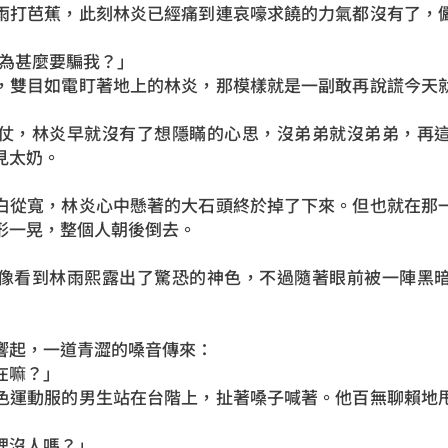
雨打芭蕉，此刻林炎已經痛到連哀嚎求饒的力氣都沒有了，
，為甚麼要騙我？」
，雙目如電盯著地上的林炎，那模樣就是一副敢再說謊今天
仗，林炎早就沒有了想隱瞞的心思，沒弟弟就沒弟弟，再
見太奶。
白從寬，林炎心中懸著的大石頭終於掉了下來。但也就在那
形一晃，整個人朝後倒去。
像看到林雨熙露出了驚恐的神色，不過隨著眼前被一陣黑
響起，一道青澀的嗓音傳來：
在嘛？」
色運動服的男生站在台階上，扯著嗓子喊著。他百無聊賴地
裡沒人嗎？」