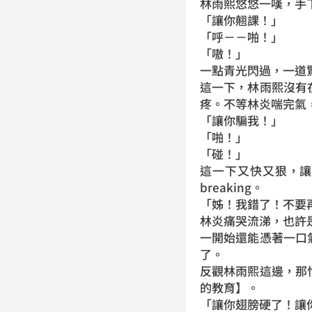
林雨熙悠悠一嘆，手
「讓你翹課！」
「呼－－啪！」
「嗷！」
一點青光閃過，一道
這一下，林雨熙沒有
疼。不等林炎喘完氣
「讓你騙我！」
「啪！」
「碰！」
這一下又快又狠，
breaking。
「姊！我錯了！不要
林炎痛哭流涕，也許
一開始還能憑著一口
了。
反觀林雨熙這邊，那
的教育】。
「讓你翅膀硬了！讓