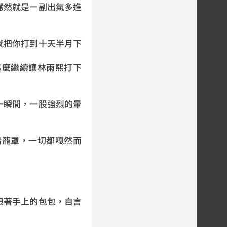
儼然就是一副出氣多進
就把你打到十天半月下
這麼繼續讓林雨熙打下
一瞬間，一股強烈的暈
暗籠罩，一切都嘎然而
甩著手上的包包，自言