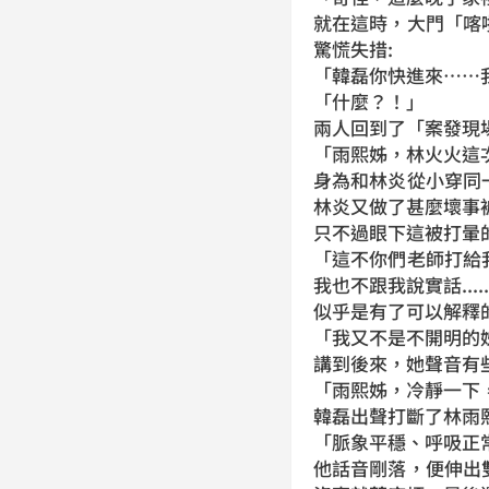
就在這時，大門「喀
驚慌失措:
「韓磊你快進來……
「什麼？！」
兩人回到了「案發現
「雨熙姊，林火火這
身為和林炎從小穿同
林炎又做了甚麼壞事
只不過眼下這被打暈
「這不你們老師打給
我也不跟我說實話.....
似乎是有了可以解釋
「我又不是不開明的姊
講到後來，她聲音有
「雨熙姊，冷靜一下
韓磊出聲打斷了林雨
「脈象平穩、呼吸正常，
他話音剛落，便伸出