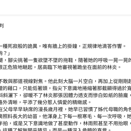
判
一種死寂般的詭異，唯有牆上的掛鐘，正規律地滴答作響。
齣？」
腿，腳尖挑著一隻欲墜不墜的拖鞋，隨著她的呼吸一晃一晃
眼正危險地瞇起，居高臨下地審視著跪坐在面前的林炎。
不敢與那道視線對焦。他此刻大腦一片空白，再加上從剛剛
理的藉口，只能低著頭，指尖下意識地捲縮著那截顯得過於
斜斜灑下，卻暖不了林炎那張因體力透支而慘白如紙的臉龐
格外清晰，平添了幾分惹人憐愛的精緻感。
在父母早早缺席的漫長歲月裡，她早已習慣了姊代母職的角
滴照料長大的幼苗，他渾身上下每一根寒毛、每一次呼吸，
半拍，或是又下意識地做了甚麼動作，林雨熙甚至不用抬眼
。這種了解無關乎猜忌，而是一種深入骨髓的直覺。