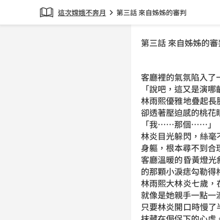
這次嫦娥不奔月
第三話 來自姊姊的審判
chevron_right
第三話 來自姊姊的審
客廳裡的氣氛陷入了
「說吧，這又是演哪
林雨熙優雅地疊起長
卻透著壓迫感的桃花
「我……那個……」
林炎目光躲閃，絲毫
身軀，根本尋不到合
客廳溫暖的昏黃燈光
的那顆小淚痣勾勒得
林雨熙大林炎七歲，
就像是她親手一點一
只要林炎開口時慢了
抹藏在侷促下的心虛