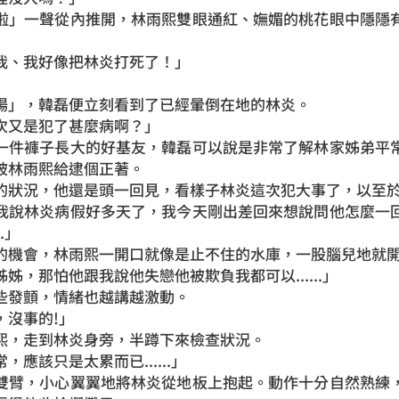
啦」一聲從內推開，林雨熙雙眼通紅、嫵媚的桃花眼中隱隱
我、我好像把林炎打死了！」
場」，韓磊便立刻看到了已經暈倒在地的林炎。
次又是犯了甚麼病啊？」
一件褲子長大的好基友，韓磊可以說是非常了解林家姊弟平
被林雨熙給逮個正著。
的狀況，他還是頭一回見，看樣子林炎這次犯大事了，以至
我說林炎病假好多天了，我今天剛出差回來想說問他怎麼一
.」
的機會，林雨熙一開口就像是止不住的水庫，一股腦兒地就
姊，那怕他跟我說他失戀他被欺負我都可以......」
些發顫，情緒也越講越激動。
，沒事的!」
熙，走到林炎身旁，半蹲下來檢查狀況。
應該只是太累而已......」
雙臂，小心翼翼地將林炎從地板上抱起。動作十分自然熟練