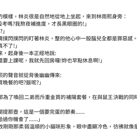
」
的模樣，林炎很是自然地從地上坐起，來到林雨熙身旁：
要段考嗎?我熬夜補進度，才長黑眼圈的!」
?」
睛撲閃撲閃的盯著林炎，整的他心中一股腦兒全都是罪惡感
真不了!」
來，起身後一本正經地說:
還要上課呢，我就先回房囉!妳也早點休息啊!」
熙的聲音就從背後幽幽傳來:
晚餐的吧?飯呢?」
那為了喚回二弟而斥重金買的補陽套餐，在與鼠王決戰的同
那壺，這是一個要完蛋的節奏......
你機會了......」
改剛剛那柔弱溫順的小貓咪形象，眼中盡顯冷色，彷彿就像