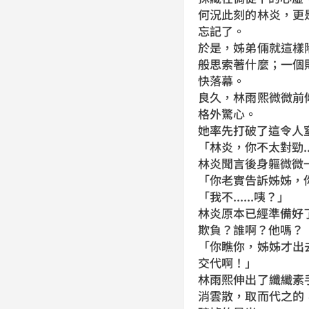
何況此刻的林炎，更
忘記了。
於是，姊弟倆就這樣
般思索著什麼；一個
快落幕。
良久，林雨熙微微前
格外驚心。
她率先打破了這令人
「林炎，你不太對勁...
林炎聞言後身軀微微
「你老實告訴姊姊，
「我不......咦？」
林炎原本已經準備好
欺負？誰啊？他嗎？
「你瞧你，姊姊才出
交代啊！」
林雨熙伸出了纖纖素
消雲散，取而代之的