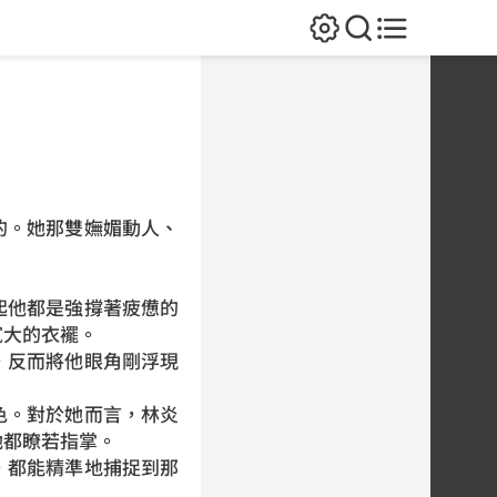
的。她那雙嫵媚動人、
起他都是強撐著疲憊的
寬大的衣襬。
，反而將他眼角剛浮現
色。對於她而言，林炎
她都瞭若指掌。
，都能精準地捕捉到那