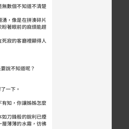
是無數個不知道不清楚
翻湧，像是在拼湊碎片
只盼著眼前的麻煩能趕
在死寂的客廳裡顯得人
是要說不知道呢？
愣了一下。
下有知，你讓姊姊怎麼
本如刀鋒般的銳利已煙
一層薄薄的水霧，彷彿