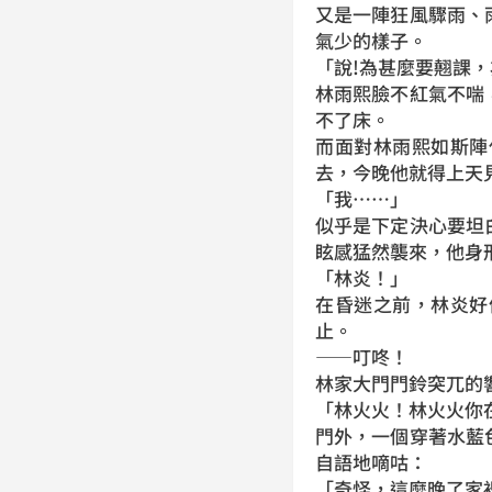
又是一陣狂風驟雨、
氣少的樣子。
「說!為甚麼要翹課
林雨熙臉不紅氣不喘
不了床。
而面對林雨熙如斯陣
去，今晚他就得上天
「我……」
似乎是下定決心要坦
眩感猛然襲來，他身
「林炎！」
在昏迷之前，林炎好
止。
——叮咚！
林家大門門鈴突兀的
「林火火！林火火你
門外，一個穿著水藍
自語地嘀咕：
「奇怪，這麼晚了家