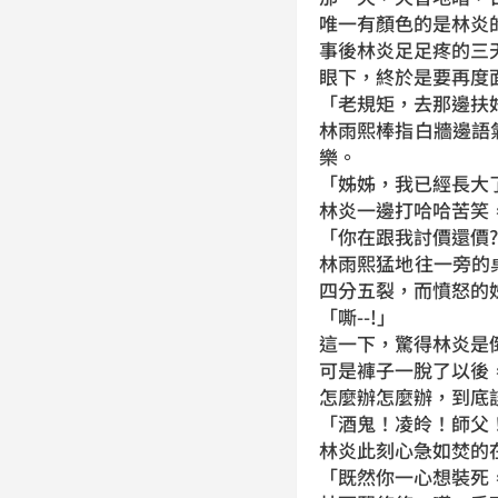
唯一有顏色的是林炎
事後林炎足足疼的三
眼下，終於是要再度
「老規矩，去那邊扶
林雨熙棒指白牆邊語
樂。
「姊姊，我已經長大了，
林炎一邊打哈哈苦笑
「你在跟我討價還價
林雨熙猛地往一旁的
四分五裂，而憤怒的
「嘶--!」
這一下，驚得林炎是
可是褲子一脫了以後
怎麼辦怎麼辦，到底
「酒鬼！凌皊！師父
林炎此刻心急如焚的
「既然你一心想裝死，那