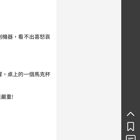
判機器，看不出喜怒哀
響，桌上的一個馬克杯
嚴重!