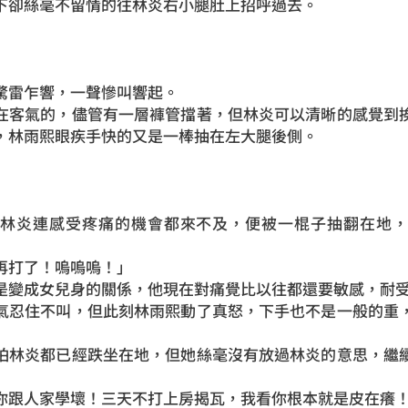
下卻絲毫不留情的往林炎右小腿肚上招呼過去。
驚雷乍響，一聲慘叫響起。
在客氣的，儘管有一層褲管擋著，但林炎可以清晰的感覺到
，林雨熙眼疾手快的又是一棒抽在左大腿後側。
讓林炎連感受疼痛的機會都來不及，便被一棍子抽翻在地，
再打了！嗚嗚嗚！」
是變成女兒身的關係，他現在對痛覺比以往都還要敏感，耐
氣忍住不叫，但此刻林雨熙動了真怒，下手也不是一般的重
怕林炎都已經跌坐在地，但她絲毫沒有放過林炎的意思，繼
你跟人家學壞！三天不打上房揭瓦，我看你根本就是皮在癢