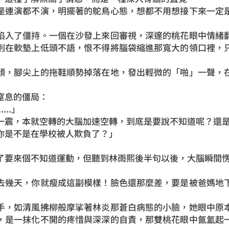
是連演都不演，明擺著的鴕鳥心態，想都不用想接下來一定
陷入了僵持。一個在沙發上來回審視，深邃的桃花眼中情緒
則在軟墊上低頭不語，恨不得將腦袋縮進那寬大的領口裡，
傾，腳尖上的拖鞋順勢掉落在地，發出輕微的「啪」一聲，
窒息的僵局：
...」
一震，本就空轉的大腦加速空轉，到底是要說不知道呢？還
你是不是在學校被人欺負了？」
了要來個不知道運動，但聽到林雨熙後半句以後，大腦瞬間
去幾天，你就瘦成這副模樣！臉色還那麼差，要是被爸媽地
手，如清風拂柳般摩挲著林炎那蒼白病態的小臉，她眼中原
，是一抹化不開的疼惜與深深的自責，那雙桃花眼中氤氳起