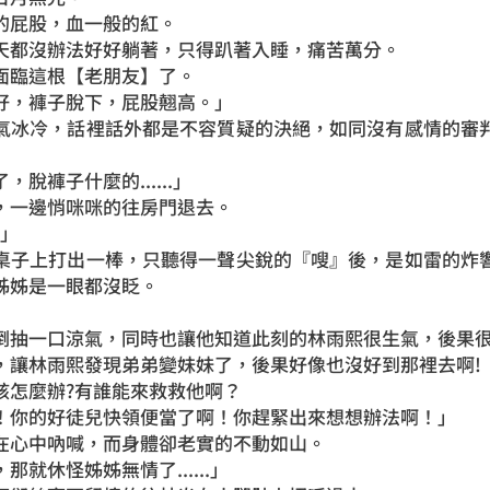
的屁股，血一般的紅。
天都沒辦法好好躺著，只得趴著入睡，痛苦萬分。
面臨這根【老朋友】了。
好，褲子脫下，屁股翹高。」
氣冰冷，話裡話外都是不容質疑的決絕，如同沒有感情的審
脫褲子什麼的......」
，一邊悄咪咪的往房門退去。
?」
桌子上打出一棒，只聽得一聲尖銳的『嗖』後，是如雷的炸
姊姊是一眼都沒眨。
倒抽一口涼氣，同時也讓他知道此刻的林雨熙很生氣，後果很
，讓林雨熙發現弟弟變妹妹了，後果好像也沒好到那裡去啊!
該怎麼辦?有誰能來救救他啊？
！你的好徒兒快領便當了啊！你趕緊出來想想辦法啊！」
在心中吶喊，而身體卻老實的不動如山。
就休怪姊姊無情了......」