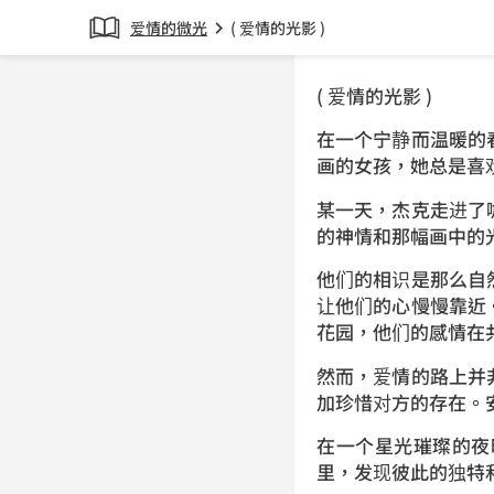
爱情的微光
( 爱情的光影 )
chevron_right
( 爱情的光影 )
在一个宁静而温暖的
画的女孩，她总是喜
某一天，杰克走进了
的神情和那幅画中的
他们的相识是那么自
让他们的心慢慢靠近
花园，他们的感情在
然而，爱情的路上并
加珍惜对方的存在。
在一个星光璀璨的夜
里，发现彼此的独特