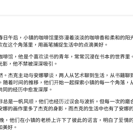
春日午后，小镇的咖啡馆里弥漫着淡淡的咖啡香和柔和的阳
欢在这个角落里，用画笔捕捉生活中的点滴美好。
咖啡馆，他是个喜欢读书的青年，常常沉浸在书本的世界里
光影，他不禁被深深吸引。
然。杰克主动与安娜攀谈，两人从艺术聊到生活，从书籍聊
。随着时间的推移，他们开始一起探索小镇的每一个角落，
共同的经历中愈发深厚。
非总是一帆风顺，他们也经历过误会与波折。但每一次的磨
安娜的画作里多了杰克的身影，而杰克的生活中也有了安娜
晚，他们在小镇的老桥上许下了彼此的诺言，明白了爱情
和美好。