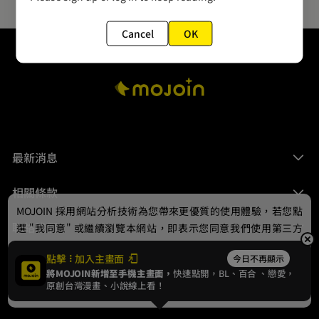
Cancel
OK
最新消息
相關條款
MOJOIN
採用網站分析技術為您帶來更優質的使用體驗，若您點
聯絡我們
選 "我同意" 或繼續瀏覽本網站，即表示您同意我們使用第三方
Cookie，欲瞭解更多資訊請見
隱私權政策
。
點擊
加入主畫面
今日不再顯示
將MOJOIN新增至手機主畫面，
快速點開，BL、
百合
、戀愛，
我同意
原創台灣漫畫、小說線上看！
© 2024 gamania Digital Entertainment Co., Ltd.