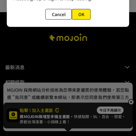
Cancel
OK
最新消息
相關條款
MOJOIN
採用網站分析技術為您帶來更優質的使用體驗，若您點
聯絡我們
選 "我同意" 或繼續瀏覽本網站，即表示您同意我們使用第三方
Cookie，欲瞭解更多資訊請見
隱私權政策
。
點擊
加入主畫面
今日不再顯示
將MOJOIN新增至手機主畫面，
快速點開，BL、
百合
、戀愛，
我同意
原創台灣漫畫、小說線上看！
© 2024 gamania Digital Entertainment Co., Ltd.