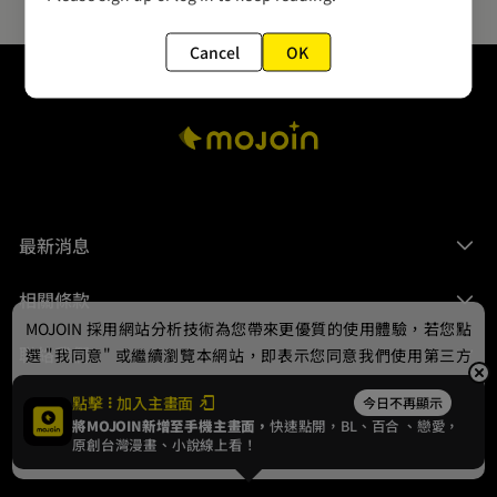
Cancel
OK
最新消息
相關條款
MOJOIN
採用網站分析技術為您帶來更優質的使用體驗，若您點
聯絡我們
選 "我同意" 或繼續瀏覽本網站，即表示您同意我們使用第三方
Cookie，欲瞭解更多資訊請見
隱私權政策
。
點擊
加入主畫面
今日不再顯示
將MOJOIN新增至手機主畫面，
快速點開，BL、
百合
、戀愛，
我同意
原創台灣漫畫、小說線上看！
© 2024 gamania Digital Entertainment Co., Ltd.