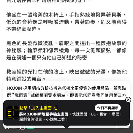
他坐在一張略舊的木椅上，手指熟練地撥弄著貝斯，
低沉的音符像是呼吸般流動，帶著節奏，卻又隨意得
不帶絲毫壓迫。
黑色的長髮微微凌亂，眉眼之間透出一種懷抱故事的
神秘感；輪廓柔和卻帶棱角，每一次低頭撥弦，都像
是在講述一個只有他自己知道的秘密。
教室裡的光打在他的臉上，映出微微的光澤，像為他
特意鋪設的舞台。
MOJOIN
採用網站分析技術為您帶來更優質的使用體驗，若您點
他的每一個動作都帶著自然而穩定的節奏，像是指尖
選 "我同意" 或繼續瀏覽本網站，即表示您同意我們使用第三方
流出的語言。
Cookie，欲瞭解更多資訊請見
隱私權政策
。
點擊
加入主畫面
今日不再顯示
喬娫扉感覺自己被吸引，卻不是那種瞬間的心跳驚
將MOJOIN新增至手機主畫面，
快速點開，BL、
百合
、戀愛，
我同意
原創台灣漫畫、小說線上看！
艷，而是一種像呼吸般自然的悸動，輕輕落在胸口，
上一章
下一章
13
久久不能散去。