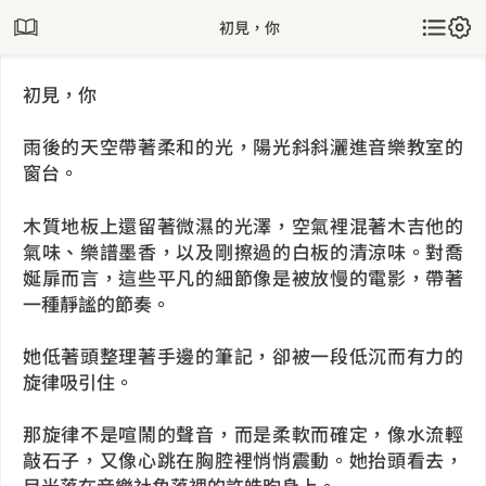
初見，你
初見，你
雨後的天空帶著柔和的光，陽光斜斜灑進音樂教室的
窗台。
木質地板上還留著微濕的光澤，空氣裡混著木吉他的
氣味、樂譜墨香，以及剛擦過的白板的清涼味。對喬
娫扉而言，這些平凡的細節像是被放慢的電影，帶著
一種靜謐的節奏。
她低著頭整理著手邊的筆記，卻被一段低沉而有力的
旋律吸引住。
那旋律不是喧鬧的聲音，而是柔軟而確定，像水流輕
敲石子，又像心跳在胸腔裡悄悄震動。她抬頭看去，
目光落在音樂社角落裡的許皓昀身上。