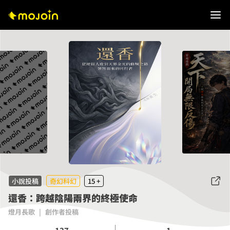
小說投稿
奇幻科幻
15 +
還香：跨越陰陽兩界的終極使命
燈月長歌
|
創作者投稿