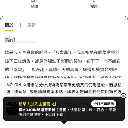
137
1
閱讀
按讚
關於
|
章節
簡介
這是我人生真實的經歷~ 「八歲那年，我無知地在同學家靈前
插下三炷清香，卻意外觸動了冥府的契約，認下了一門不該認
的『陰親』。 那晚起，連續七天的高燒、床邊那雙貪婪的眼
睛，開啟了我與地獄長達數年的糾纏。 為了活命，老宮主紮下
MOJOIN
採用網站分析技術為您帶來更優質的使用體驗，若您點
紙紮替身代我受難，將我的髮甲縫入紙人的胸口； 十四歲那
選 "我同意" 或繼續瀏覽本網站，即表示您同意我們使用第三方
年，玄天上帝降旨『蓋魂』，將我的三魂七魄藏進法陣，避開
Cookie，欲瞭解更多資訊請見
隱私權政策
。
死神的點名。 我以為噩夢已在神明的庇佑下終結，卻沒想到，
點擊
加入主畫面
今日不再顯示
將MOJOIN新增至手機主畫面，
快速點開，BL、
百合
、戀愛，
展開全部
這只是一場跨越陰陽的『養套殺』。 父親過世那晚，甜膩的香
我同意
開始閱讀
收藏
原創台灣漫畫、小說線上看！
燭味再次瀰漫。 消失多年的白衣阿嬤重返床頭，笑容溫柔卻眼