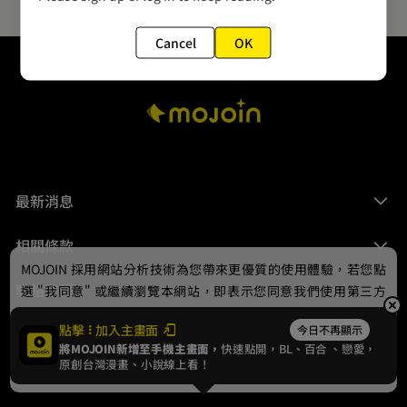
Cancel
OK
最新消息
相關條款
MOJOIN
採用網站分析技術為您帶來更優質的使用體驗，若您點
聯絡我們
選 "我同意" 或繼續瀏覽本網站，即表示您同意我們使用第三方
Cookie，欲瞭解更多資訊請見
隱私權政策
。
點擊
加入主畫面
今日不再顯示
將MOJOIN新增至手機主畫面，
快速點開，BL、
百合
、戀愛，
我同意
原創台灣漫畫、小說線上看！
© 2024 gamania Digital Entertainment Co., Ltd.