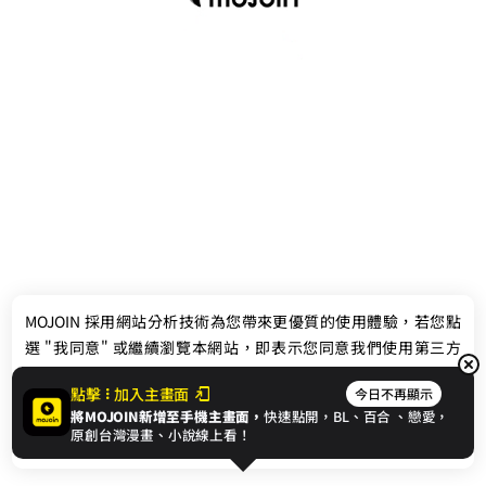
最新消息
相關條款
MOJOIN
採用網站分析技術為您帶來更優質的使用體驗，若您點
聯絡我們
選 "我同意" 或繼續瀏覽本網站，即表示您同意我們使用第三方
Cookie，欲瞭解更多資訊請見
隱私權政策
。
點擊
加入主畫面
今日不再顯示
將MOJOIN新增至手機主畫面，
快速點開，BL、
百合
、戀愛，
我同意
原創台灣漫畫、小說線上看！
© 2024 gamania Digital Entertainment Co., Ltd.