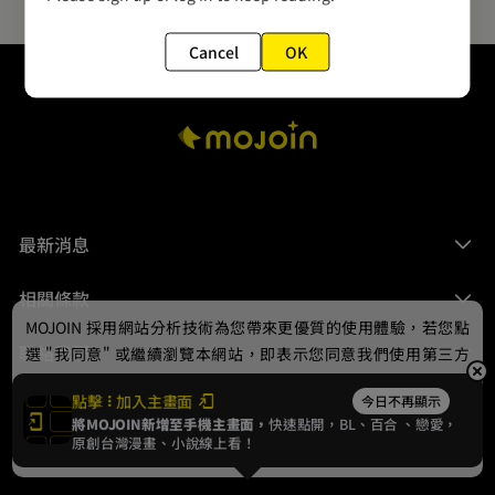
Cancel
OK
最新消息
相關條款
MOJOIN
採用網站分析技術為您帶來更優質的使用體驗，若您點
聯絡我們
選 "我同意" 或繼續瀏覽本網站，即表示您同意我們使用第三方
Cookie，欲瞭解更多資訊請見
隱私權政策
。
點擊
加入主畫面
今日不再顯示
將MOJOIN新增至手機主畫面，
快速點開，BL、
百合
、戀愛，
我同意
原創台灣漫畫、小說線上看！
© 2024 gamania Digital Entertainment Co., Ltd.