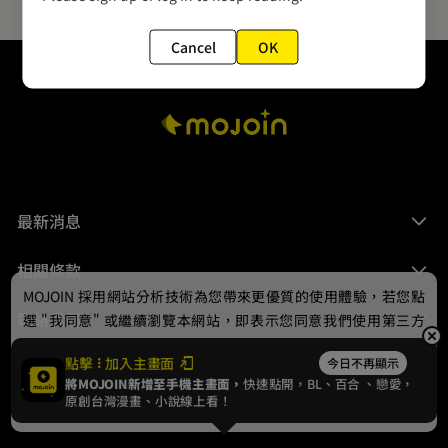
Cancel
OK
最新消息
相關條款
MOJOIN
採用網站分析技術為您帶來更優質的使用體驗，若您點
聯絡我們
選 "我同意" 或繼續瀏覽本網站，即表示您同意我們使用第三方
Cookie，欲瞭解更多資訊請見
隱私權政策
。
點擊
加入主畫面
今日不再顯示
將MOJOIN新增至手機主畫面，
快速點開，BL、
百合
、戀愛，
我同意
原創台灣漫畫、小說線上看！
© 2024 gamania Digital Entertainment Co., Ltd.