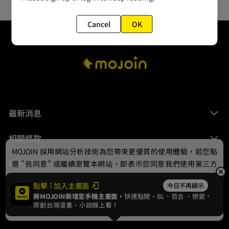
Cancel
OK
最新消息
相關條款
MOJOIN
採用網站分析技術為您帶來更優質的使用體驗，若您點
聯絡我們
選 "我同意" 或繼續瀏覽本網站，即表示您同意我們使用第三方
Cookie，欲瞭解更多資訊請見
隱私權政策
。
點擊
加入主畫面
今日不再顯示
將MOJOIN新增至手機主畫面，
快速點開，BL、
百合
、戀愛，
我同意
原創台灣漫畫、小說線上看！
© 2024 gamania Digital Entertainment Co., Ltd.