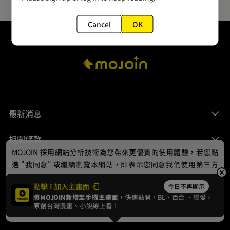
Cancel
OK
最新消息
相關條款
MOJOIN
採用網站分析技術為您帶來更優質的使用體驗，若您點
聯絡我們
選 "我同意" 或繼續瀏覽本網站，即表示您同意我們使用第三方
Cookie，欲瞭解更多資訊請見
隱私權政策
。
點擊
加入主畫面
今日不再顯示
將MOJOIN新增至手機主畫面，
快速點開，BL、
百合
、戀愛，
我同意
原創台灣漫畫、小說線上看！
© 2024 gamania Digital Entertainment Co., Ltd.