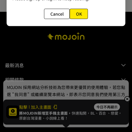
Cancel
OK
最新消息
相關條款
MOJOIN
採用網站分析技術為您帶來更優質的使用體驗，若您點
聯絡我們
選 "我同意" 或繼續瀏覽本網站，即表示您同意我們使用第三方
Cookie，欲瞭解更多資訊請見
隱私權政策
。
點擊
加入主畫面
今日不再顯示
將MOJOIN新增至手機主畫面，
快速點開，BL、
百合
、戀愛，
我同意
原創台灣漫畫、小說線上看！
© 2024 gamania Digital Entertainment Co., Ltd.