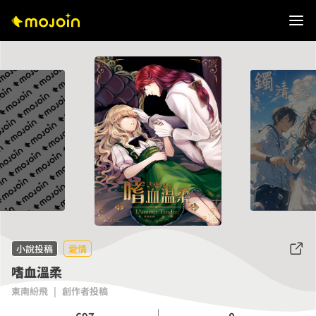
小說投稿
愛情
嗜血溫柔
東南紛飛
|
創作者投稿