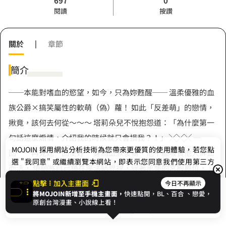
697
0
閱讀
按讚
關於
|
章節
簡介
──本能對嗜血的慾望，如今，只為妳甦醒── 溫柔優雅的血
族公爵×搞笑屬性的軟萌（偽）蘿！ 如此「反差萌」的戀情，
揪竟，該何去何從～～～ 塔莉朵兒不悅抱怨道：「為什麼第一
句話這麼煽情，介紹我的時候就只會損我？！」 ╳╳╳ 一
MOJOIN
採用網站分析技術為您帶來更優質的使用體驗，若您點
回……再見她一回便好。 身為血族後裔，他不願吸食他人鮮血
選 "我同意" 或繼續瀏覽本網站，即表示您同意我們使用第三方
而活， 情願將自己鎖在魔法結界裡，守著承襲的宮殿爵位， 日
Cookie，欲瞭解更多資訊請見
隱私權政策
。
復一日，年復一年，直至緣分再將他們連起。 百年前的那一
點擊
加入主畫面
今日不再顯示
將MOJOIN新增至手機主畫面，
快速點開，BL、
百合
、戀愛，
展開全部
日， 血的印記；巴黎大雨；她的死， 是他揮之不去的刻骨銘
我同意
開始閱讀
收藏
原創台灣漫畫、小說線上看！
心。 這世，他不斷說服自己，只再見她一回便好， 壓抑日益加