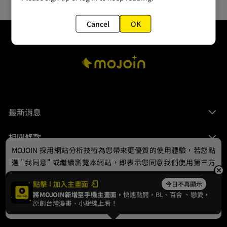
Cancel
OK
最新消息
相關條款
MOJOIN
採用網站分析技術為您帶來更優質的使用體驗，若您點
聯絡我們
選 "我同意" 或繼續瀏覽本網站，即表示您同意我們使用第三方
Cookie，欲瞭解更多資訊請見
隱私權政策
。
點擊
加入主畫面
今日不再顯示
將MOJOIN新增至手機主畫面，
快速點開，BL、
百合
、戀愛，
我同意
原創台灣漫畫、小說線上看！
© 2024 gamania Digital Entertainment Co., Ltd.