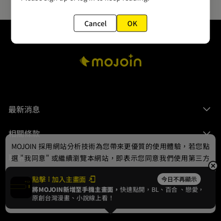
Cancel
OK
最新消息
相關條款
MOJOIN
採用網站分析技術為您帶來更優質的使用體驗，若您點
聯絡我們
選 "我同意" 或繼續瀏覽本網站，即表示您同意我們使用第三方
Cookie，欲瞭解更多資訊請見
隱私權政策
。
點擊
加入主畫面
今日不再顯示
將MOJOIN新增至手機主畫面，
快速點開，BL、
百合
、戀愛，
我同意
原創台灣漫畫、小說線上看！
© 2024 gamania Digital Entertainment Co., Ltd.