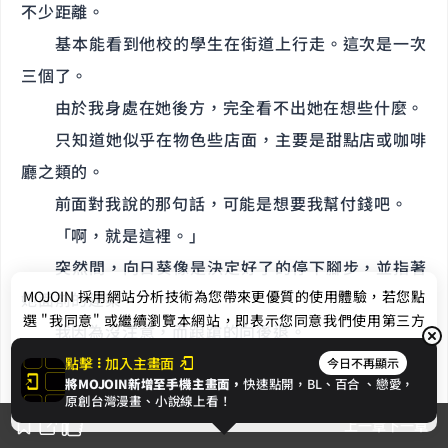
不少距離。
基本能看到他校的學生在街道上行走。這次是一次
三個了。
由於我身處在她後方，完全看不出她在想些什麼。
只知道她似乎在物色些店面，主要是甜點店或咖啡
廳之類的。
前面對我說的那句話，可能是想要我幫付錢吧。
「啊，就是這裡。」
突然間，向日葵像是決定好了的停下腳步，並指著
MOJOIN
採用網站分析技術為您帶來更優質的使用體驗，若您點
她面前的建築。
選 "我同意" 或繼續瀏覽本網站，即表示您同意我們使用第三方
我因為沒注意，而踉蹌的向後退。
Cookie，欲瞭解更多資訊請見
隱私權政策
。
我抬頭看著目的地的招牌，上面寫著看似英文的字
點擊
加入主畫面
今日不再顯示
將MOJOIN新增至手機主畫面，
快速點開，BL、
百合
、戀愛，
母，但我完全不懂這個意思。
我同意
原創台灣漫畫、小說線上看！
上一章
下一章
店面的展示櫃放著無數精緻的西點與糕點，巴斯