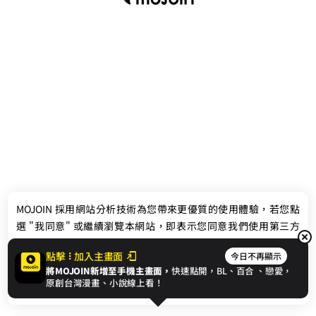
最新消息
相關條款
MOJOIN
採用網站分析技術為您帶來更優質的使用體驗，若您點
聯絡我們
選 "我同意" 或繼續瀏覽本網站，即表示您同意我們使用第三方
Cookie，欲瞭解更多資訊請見
隱私權政策
。
點擊
加入主畫面
今日不再顯示
將MOJOIN新增至手機主畫面，
快速點開，BL、
百合
、戀愛，
我同意
原創台灣漫畫、小說線上看！
© 2024 gamania Digital Entertainment Co., Ltd.