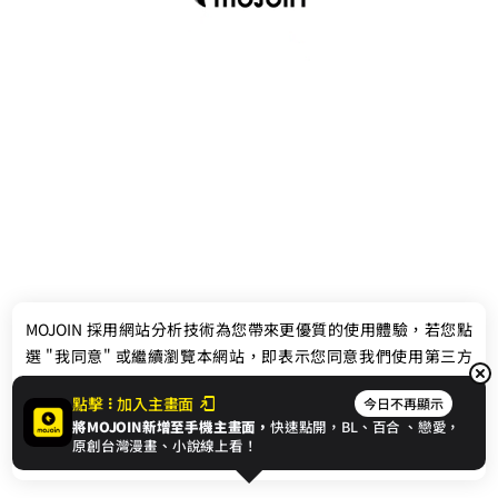
最新消息
相關條款
MOJOIN
採用網站分析技術為您帶來更優質的使用體驗，若您點
聯絡我們
選 "我同意" 或繼續瀏覽本網站，即表示您同意我們使用第三方
Cookie，欲瞭解更多資訊請見
隱私權政策
。
點擊
加入主畫面
今日不再顯示
將MOJOIN新增至手機主畫面，
快速點開，BL、
百合
、戀愛，
我同意
原創台灣漫畫、小說線上看！
© 2024 gamania Digital Entertainment Co., Ltd.