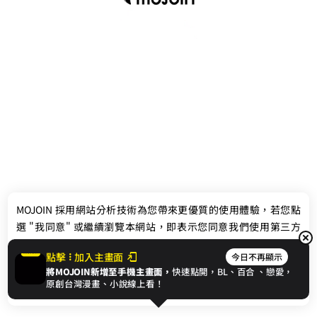
最新消息
相關條款
MOJOIN
採用網站分析技術為您帶來更優質的使用體驗，若您點
聯絡我們
選 "我同意" 或繼續瀏覽本網站，即表示您同意我們使用第三方
Cookie，欲瞭解更多資訊請見
隱私權政策
。
點擊
加入主畫面
今日不再顯示
將MOJOIN新增至手機主畫面，
快速點開，BL、
百合
、戀愛，
我同意
原創台灣漫畫、小說線上看！
© 2024 gamania Digital Entertainment Co., Ltd.