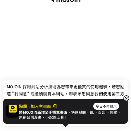
最新消息
相關條款
MOJOIN
採用網站分析技術為您帶來更優質的使用體驗，若您點
聯絡我們
選 "我同意" 或繼續瀏覽本網站，即表示您同意我們使用第三方
Cookie，欲瞭解更多資訊請見
隱私權政策
。
點擊
加入主畫面
今日不再顯示
將MOJOIN新增至手機主畫面，
快速點開，BL、
百合
、戀愛，
我同意
原創台灣漫畫、小說線上看！
© 2024 gamania Digital Entertainment Co., Ltd.