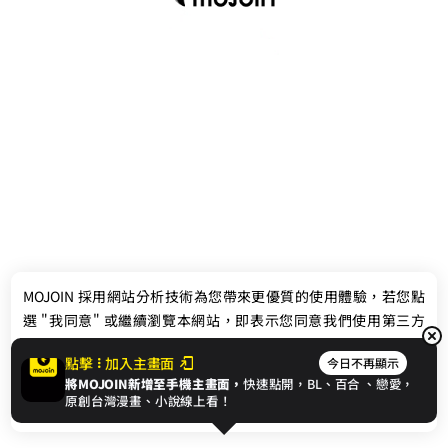
最新消息
相關條款
MOJOIN
採用網站分析技術為您帶來更優質的使用體驗，若您點
聯絡我們
選 "我同意" 或繼續瀏覽本網站，即表示您同意我們使用第三方
Cookie，欲瞭解更多資訊請見
隱私權政策
。
點擊
加入主畫面
今日不再顯示
將MOJOIN新增至手機主畫面，
快速點開，BL、
百合
、戀愛，
我同意
原創台灣漫畫、小說線上看！
© 2024 gamania Digital Entertainment Co., Ltd.