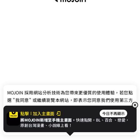
最新消息
相關條款
MOJOIN
採用網站分析技術為您帶來更優質的使用體驗，若您點
聯絡我們
選 "我同意" 或繼續瀏覽本網站，即表示您同意我們使用第三方
Cookie，欲瞭解更多資訊請見
隱私權政策
。
點擊
加入主畫面
今日不再顯示
將MOJOIN新增至手機主畫面，
快速點開，BL、
百合
、戀愛，
我同意
原創台灣漫畫、小說線上看！
© 2024 gamania Digital Entertainment Co., Ltd.