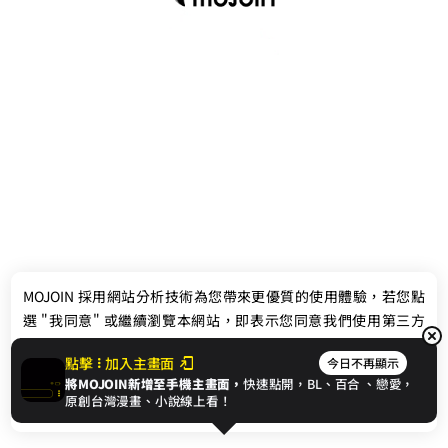
最新消息
相關條款
MOJOIN
採用網站分析技術為您帶來更優質的使用體驗，若您點
聯絡我們
選 "我同意" 或繼續瀏覽本網站，即表示您同意我們使用第三方
Cookie，欲瞭解更多資訊請見
隱私權政策
。
點擊
加入主畫面
今日不再顯示
將MOJOIN新增至手機主畫面，
快速點開，BL、
百合
、戀愛，
我同意
原創台灣漫畫、小說線上看！
© 2024 gamania Digital Entertainment Co., Ltd.