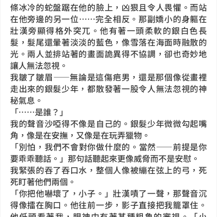
條冰冷的蛇盤踞在他的臉上，凶狠且令人畏懼。而站
在他旁邊的另一位……完全相反。那副嬌小的身軀在
壯漢旁顯得格外突兀。他有著一頭柔軟的銀白色長
髮，髮尾還暈著淡淡的藍色，像雪落在海面時融散的
光。兩人並排站著的畫面詭異得不協調，卻也奇妙地
讓人無法忽視。
我皺了皺眉——無論是這傷疤男，還是那個像從畫裡
走出來的銀髮少年，都散發著一股令人無法忽視的神
秘氣息。
「……是誰？」
我的聲音沙啞得不像是自己的。銀髮少年微微勾起嘴
角，像是在安撫，又像是在玩弄獵物。
「別怕，我們不會對你做什麼的。當然——前提是你
要乖乖聽話。」那句話聽起來更像威脅而不是安慰。
我緊張的吞了吞口水，整個人像被繃在弦上的弓，死
死盯著他們兩個。
「你把他嚇壞了，小子。」壯漢嘖了一聲，那聲音沉
得像擂在胸口。他往前一步，影子直接把我籠罩住。
他低頭看著我，眼神中有著某種粗魯的審視。「小