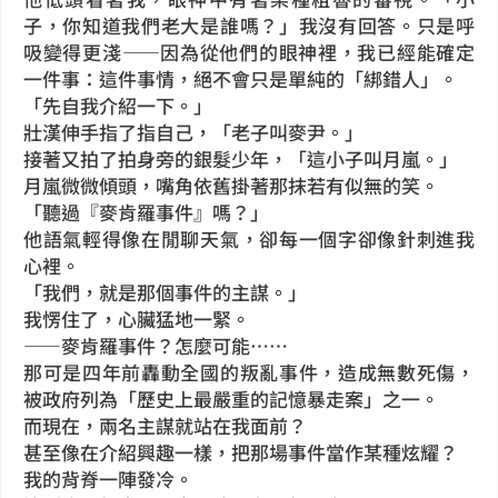
子，你知道我們老大是誰嗎？」我沒有回答。只是呼
吸變得更淺——因為從他們的眼神裡，我已經能確定
一件事：這件事情，絕不會只是單純的「綁錯人」。
「先自我介紹一下。」
壯漢伸手指了指自己，「老子叫麥尹。」
接著又拍了拍身旁的銀髮少年，「這小子叫月嵐。」
月嵐微微傾頭，嘴角依舊掛著那抹若有似無的笑。
「聽過『麥肯羅事件』嗎？」
他語氣輕得像在閒聊天氣，卻每一個字卻像針刺進我
心裡。
「我們，就是那個事件的主謀。」
我愣住了，心臟猛地一緊。
——麥肯羅事件？怎麼可能……
那可是四年前轟動全國的叛亂事件，造成無數死傷，
被政府列為「歷史上最嚴重的記憶暴走案」之一。
而現在，兩名主謀就站在我面前？
甚至像在介紹興趣一樣，把那場事件當作某種炫耀？
我的背脊一陣發冷。