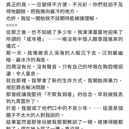
真正的我，一旦變得不方便、不光彩，你們就迫不及
待地翻臉，把我推向最冷的地方。
也許，我從一開始就不該期待能被誰理解。
====
從那之後，也不知過了多少年。我渾渾噩噩地迎來了
所謂的「成年禮」——一場沒有半個人願意踏進來的
儀式。
那一天，我像被丟入深海的人般沉下去，沉到最幽
暗、最冰冷的海底。
四周沒有光，沒有聲音，只有自己的呼吸在胸腔裡迴
盪，令人窒息。
就在那裡，我學會了新的生存方式。我開始用暴力、
用犯罪去解決問題。
那曾經讓我堅持「不欺負弱者」的信念，早就被我丟
到九霄雲外了。
於是，我變成了他們口中的不良少年。——這是某個
膽子不太大的人對我說的。
結果當然是那傢伙被我狠狠教訓了一頓。被揍得腿都
軟了，還在地上尿了一灘。真沒用。