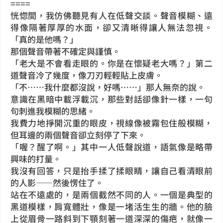
====
恍惚間，我仿佛聽見有人在低聲交談。聲音模糊、遠
得像隔著厚厚的水面，卻又清晰得讓人無法忽視。
「真的是他嗎？」
那個聲音帶著不確定與謹慎。
「老大是不會看走眼的。你是在懷疑老大嗎？」第二
道聲音冷了幾度，像刀刃輕輕貼上皮膚。
「不……我什麼都沒說，好嗎……」那人無奈的說。
意識在黑暗中載浮載沉，那些對話卻像針一樣，一句
句刺進我模糊的思緒。
我費力地掙開沉重的眼皮，視線像被霧包住般模糊，
但耳邊的兩個聲音卻立刻停了下來。
「喔？醒了啊。」其中一人低聲說道，語氣像是略帶
興味的打量。
我沒有回答，只是抬手揉了揉眼睛，讓自己看清眼前
的人影——然後愣住了。
站在不遠處的，是兩個截然不同的人。一個是典型的
黑道模樣，肩寬體壯，像是一堵活生生的牆。他的臉
上從眉骨一路斜到下顎刻著一道深深的傷疤，就像一