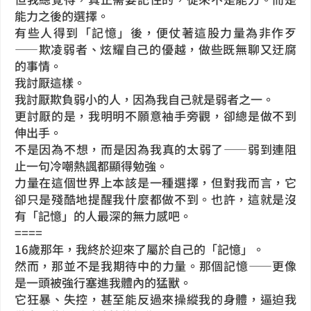
能力之後的選擇。
有些人得到「記憶」後，便仗著這股力量為非作歹
——欺凌弱者、炫耀自己的優越，做些既無聊又迂腐
的事情。
我討厭這樣。
我討厭欺負弱小的人，因為我自己就是弱者之一。
更討厭的是，我明明不願意袖手旁觀，卻總是做不到
伸出手。
不是因為不想，而是因為我真的太弱了——弱到連阻
止一句冷嘲熱諷都顯得勉強。
力量在這個世界上本該是一種選擇，但對我而言，它
卻只是殘酷地提醒我什麼都做不到。也許，這就是沒
有「記憶」的人最深的無力感吧。
====
16歲那年，我終於迎來了屬於自己的「記憶」。
然而，那並不是我期待中的力量。那個記憶——更像
是一頭被強行塞進我體內的猛獸。
它狂暴、失控，甚至能反過來操縱我的身體，逼迫我