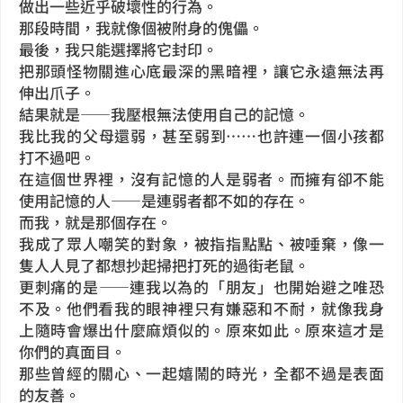
做出一些近乎破壞性的行為。
那段時間，我就像個被附身的傀儡。
最後，我只能選擇將它封印。
把那頭怪物關進心底最深的黑暗裡，讓它永遠無法再
伸出爪子。
結果就是——我壓根無法使用自己的記憶。
我比我的父母還弱，甚至弱到……也許連一個小孩都
打不過吧。
在這個世界裡，沒有記憶的人是弱者。而擁有卻不能
使用記憶的人——是連弱者都不如的存在。
而我，就是那個存在。
我成了眾人嘲笑的對象，被指指點點、被唾棄，像一
隻人人見了都想抄起掃把打死的過街老鼠。
更刺痛的是——連我以為的「朋友」也開始避之唯恐
不及。他們看我的眼神裡只有嫌惡和不耐，就像我身
上隨時會爆出什麼麻煩似的。原來如此。原來這才是
你們的真面目。
那些曾經的關心、一起嬉鬧的時光，全都不過是表面
的友善。