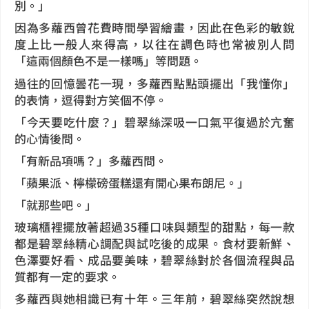
別。」
因為多蘿西曾花費時間學習繪畫，因此在色彩的敏銳
度上比一般人來得高，以往在調色時也常被別人問
「這兩個顏色不是一樣嗎」等問題。
過往的回憶曇花一現，多蘿西點點頭擺出「我懂你」
的表情，逗得對方笑個不停。
「今天要吃什麼？」碧翠絲深吸一口氣平復過於亢奮
的心情後問。
「有新品項嗎？」多蘿西問。
「蘋果派、檸檬磅蛋糕還有開心果布朗尼。」
「就那些吧。」
玻璃櫃裡擺放著超過35種口味與類型的甜點，每一款
都是碧翠絲精心調配與試吃後的成果。食材要新鮮、
色澤要好看、成品要美味，碧翠絲對於各個流程與品
質都有一定的要求。
多蘿西與她相識已有十年。三年前，碧翠絲突然說想