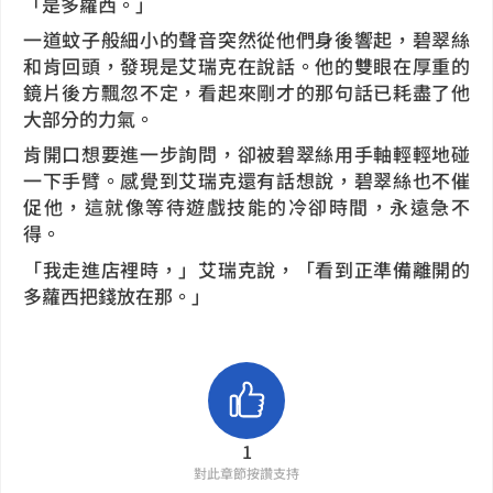
「是多蘿西。」
一道蚊子般細小的聲音突然從他們身後響起，碧翠絲
和肯回頭，發現是艾瑞克在說話。他的雙眼在厚重的
鏡片後方飄忽不定，看起來剛才的那句話已耗盡了他
大部分的力氣。
肯開口想要進一步詢問，卻被碧翠絲用手軸輕輕地碰
一下手臂。感覺到艾瑞克還有話想說，碧翠絲也不催
促他，這就像等待遊戲技能的冷卻時間，永遠急不
得。
「我走進店裡時，」艾瑞克說，「看到正準備離開的
多蘿西把錢放在那。」
1
對此章節按讚支持