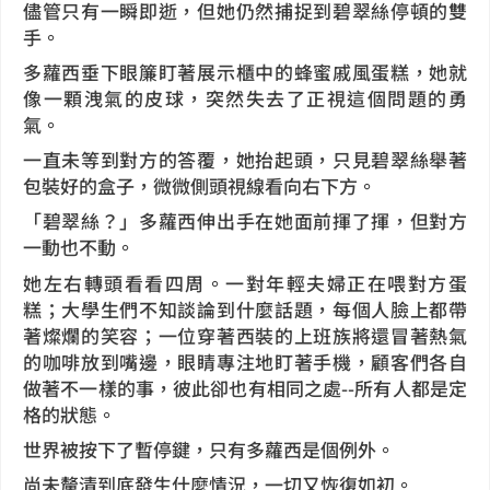
儘管只有一瞬即逝，但她仍然捕捉到碧翠絲停頓的雙
手。
多蘿西垂下眼簾盯著展示櫃中的蜂蜜戚風蛋糕，她就
像一顆洩氣的皮球，突然失去了正視這個問題的勇
氣。
一直未等到對方的答覆，她抬起頭，只見碧翠絲舉著
包裝好的盒子，微微側頭視線看向右下方。
「碧翠絲？」多蘿西伸出手在她面前揮了揮，但對方
一動也不動。
她左右轉頭看看四周。一對年輕夫婦正在喂對方蛋
糕；大學生們不知談論到什麼話題，每個人臉上都帶
著燦爛的笑容；一位穿著西裝的上班族將還冒著熱氣
的咖啡放到嘴邊，眼睛專注地盯著手機，顧客們各自
做著不一樣的事，彼此卻也有相同之處--所有人都是定
格的狀態。
世界被按下了暫停鍵，只有多蘿西是個例外。
尚未釐清到底發生什麼情況，一切又恢復如初。