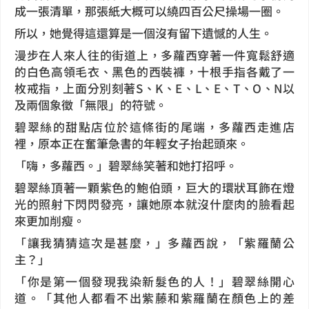
成一張清單，那張紙大概可以繞四百公尺操場一圈。
所以，她覺得這還算是一個沒有留下遺憾的人生。
漫步在人來人往的街道上，多蘿西穿著一件寬鬆舒適
的白色高領毛衣、黑色的西裝褲，十根手指各戴了一
枚戒指，上面分別刻著S、K、E、L、E、T、O、N以
及兩個象徵「無限」的符號。
碧翠絲的甜點店位於這條街的尾端，多蘿西走進店
裡，原本正在奮筆急書的年輕女子抬起頭來。
「嗨，多蘿西。」碧翠絲笑著和她打招呼。
碧翠絲頂著一顆紫色的鮑伯頭，巨大的環狀耳飾在燈
光的照射下閃閃發亮，讓她原本就沒什麼肉的臉看起
來更加削瘦。
「讓我猜猜這次是甚麼，」多蘿西說，「紫羅蘭公
主？」
「你是第一個發現我染新髮色的人！」碧翠絲開心
道。「其他人都看不出紫藤和紫羅蘭在顏色上的差