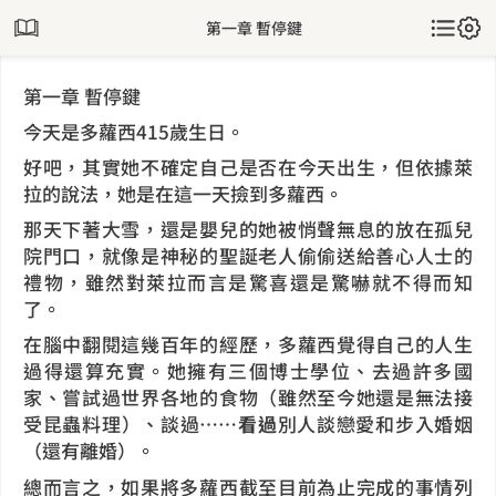
第一章 暫停鍵
第一章 暫停鍵
今天是多蘿西415歲生日。
好吧，其實她不確定自己是否在今天出生，但依據萊
拉的說法，她是在這一天撿到多蘿西。
那天下著大雪，還是嬰兒的她被悄聲無息的放在孤兒
院門口，就像是神秘的聖誕老人偷偷送給善心人士的
禮物，雖然對萊拉而言是驚喜還是驚嚇就不得而知
了。
在腦中翻閱這幾百年的經歷，多蘿西覺得自己的人生
過得還算充實。她擁有三個博士學位、去過許多國
家、嘗試過世界各地的食物（雖然至今她還是無法接
受昆蟲料理）、談過……
看過
別人談戀愛和步入婚姻
（還有離婚）。
總而言之，如果將多蘿西截至目前為止完成的事情列