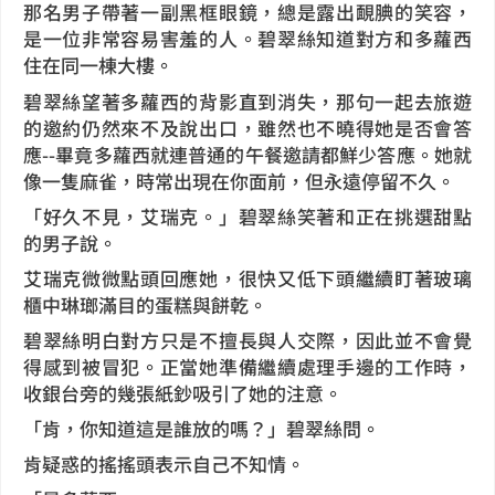
那名男子帶著一副黑框眼鏡，總是露出靦腆的笑容，
是一位非常容易害羞的人。碧翠絲知道對方和多蘿西
住在同一棟大樓。
碧翠絲望著多蘿西的背影直到消失，那句一起去旅遊
的邀約仍然來不及說出口，雖然也不曉得她是否會答
應--畢竟多蘿西就連普通的午餐邀請都鮮少答應。她就
像一隻麻雀，時常出現在你面前，但永遠停留不久。
「好久不見，艾瑞克。」碧翠絲笑著和正在挑選甜點
的男子說。
艾瑞克微微點頭回應她，很快又低下頭繼續盯著玻璃
櫃中琳瑯滿目的蛋糕與餅乾。
碧翠絲明白對方只是不擅長與人交際，因此並不會覺
得感到被冒犯。正當她準備繼續處理手邊的工作時，
收銀台旁的幾張紙鈔吸引了她的注意。
「肯，你知道這是誰放的嗎？」碧翠絲問。
肯疑惑的搖搖頭表示自己不知情。