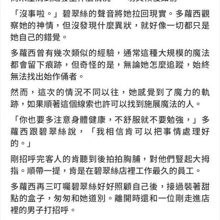
「沒事啦。」碧翠絲的聲音將她拉回現實。多蘿西觀
察她的神情，但沒發現什麼異狀，就好像一切都只是
她自己的錯覺。
多蘿西曾有幾次類似的經驗，通常這種大規模的魔法
都會留下痕跡，但奇怪的是，無論她怎麼追蹤，始終
無法找出始作俑者。
然而，這次的情況不同以往，她感覺到了魔力的軌
跡，如果順著這個線索也許可以找到施展魔法的人。
「你也要多注意身體健康，不舒服就不要勉強，」多
蘿西跟碧翠絲說，「我相信肯可以把事情處理好
的。」
剛招呼完客人的肯聽到後拍拍胸脯，對他們豎起大拇
指。順帶一提，肯是在碧翠絲店裡工作最久的員工。
多蘿西再三叮囑碧翠絲好好照顧自己後，接過裝著甜
點的盒子，匆匆和她道別。離開時還和一位剛走進店
裡的男子打招呼。