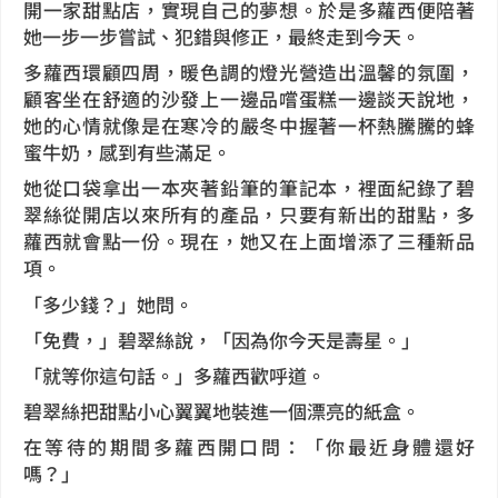
開一家甜點店，實現自己的夢想。於是多蘿西便陪著
她一步一步嘗試、犯錯與修正，最終走到今天。
多蘿西環顧四周，暖色調的燈光營造出溫馨的氛圍，
顧客坐在舒適的沙發上一邊品嚐蛋糕一邊談天說地，
她的心情就像是在寒冷的嚴冬中握著一杯熱騰騰的蜂
蜜牛奶，感到有些滿足。
她從口袋拿出一本夾著鉛筆的筆記本，裡面紀錄了碧
翠絲從開店以來所有的產品，只要有新出的甜點，多
蘿西就會點一份。現在，她又在上面增添了三種新品
項。
「多少錢？」她問。
「免費，」碧翠絲說，「因為你今天是壽星。」
「就等你這句話。」多蘿西歡呼道。
碧翠絲把甜點小心翼翼地裝進一個漂亮的紙盒。
在等待的期間多蘿西開口問：「你最近身體還好
嗎？」