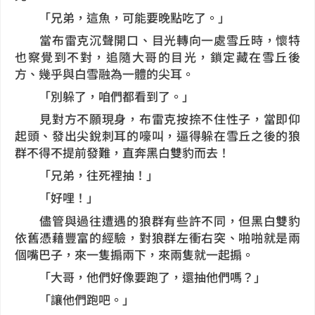
「兄弟，這魚，可能要晚點吃了。」
當布雷克沉聲開口、目光轉向一處雪丘時，懷特
也察覺到不對，追隨大哥的目光，鎖定藏在雪丘後
方、幾乎與白雪融為一體的尖耳。
「別躲了，咱們都看到了。」
見對方不願現身，布雷克按捺不住性子，當即仰
起頭、發出尖銳刺耳的嚎叫，逼得躲在雪丘之後的狼
群不得不提前發難，直奔黑白雙豹而去！
「兄弟，往死裡抽！」
「好哩！」
儘管與過往遭遇的狼群有些許不同，但黑白雙豹
依舊憑藉豐富的經驗，對狼群左衝右突、啪啪就是兩
個嘴巴子，來一隻搧兩下，來兩隻就一起搧。
「大哥，他們好像要跑了，還抽他們嗎？」
「讓他們跑吧。」