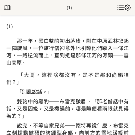
(1)
(1)
那一年，黑白雙豹初出茅廬，剛在中原武林掀起
一陣旋風，一位旅行僧卻意外地引導他們躍入一條江
河，一路逆流而上，直到抵達那條江河的源頭──雪
山高原。
「大哥，這裡啥都沒有，是不是那和尚騙咱
們？」
「別亂說話。」
雙豹中的黑豹──布雷克皺眉。「那老僧話中有
話，又是因緣，又是機遇的，哪是隨便看兩眼就見得
著的？」
說完，不等自家兄弟──懷特再說什麼，布雷克
立刻蠕動健碩的紡錘型身軀，向前方的雪地緩緩前