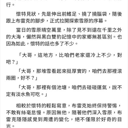
行。
懷特見狀，先是伸出前鰭足、撓了撓腦袋，隨後
跟上布雷克的腳步，正式拉開探索雪原的序幕。
當日的雪原晴空萬里，除了見不到遠在千里之外
的大海，儼然與黑白雙豹記憶中的家鄉無甚區別。也
因為如此，懷特的話也多了不少。
「大哥，這地方，比咱們老家還冷上不少，對
吧？」
「大哥，那堆雪看起來挺厚實的，咱們去那裡滾
兩圈，好不？」
「大哥，那裡有個池塘，咱們去碰碰運氣，說不
定有淡水魚可吃。」
相較於懷特的輕鬆寫意，布雷克始終保持警惕，
不敢有絲毫怠慢。原因無他，隨著他們深入雪原，布
雷克隱隱感覺到周遭的變化，絕不僅限於好奇的目
光。