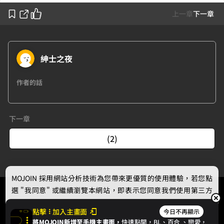
上一章
下一章
紳士之夜
作者的話
下一章
(2)
MOJOIN
採用網站分析技術為您帶來更優質的使用體驗，若您點
選 "我同意" 或繼續瀏覽本網站，即表示您同意我們使用第三方
Cookie，欲瞭解更多資訊請見
隱私權政策
。
點擊
加入主畫面
今日不再顯示
將MOJOIN新增至手機主畫面，
快速點開，BL、
百合
、戀愛，