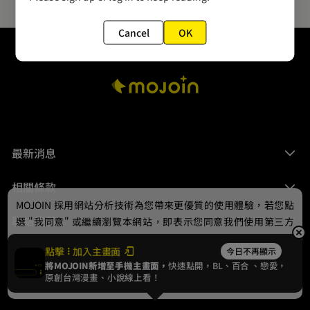
Cancel
OK
最新消息
相關條款
MOJOIN
採用網站分析技術為您帶來更優質的使用體驗，若您點
聯絡我們
選 "我同意" 或繼續瀏覽本網站，即表示您同意我們使用第三方
Cookie，欲瞭解更多資訊請見
隱私權政策
。
點擊
加入主畫面
今日不再顯示
將MOJOIN新增至手機主畫面，
快速點開，BL、
百合
、戀愛，
我同意
原創台灣漫畫、小說線上看！
© 2024 gamania Digital Entertainment Co., Ltd.