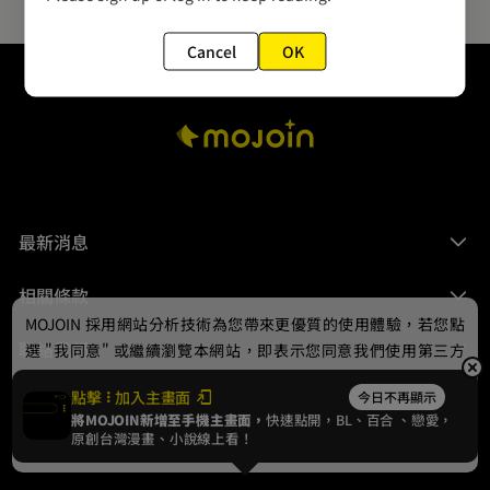
Cancel
OK
最新消息
相關條款
MOJOIN
採用網站分析技術為您帶來更優質的使用體驗，若您點
聯絡我們
選 "我同意" 或繼續瀏覽本網站，即表示您同意我們使用第三方
Cookie，欲瞭解更多資訊請見
隱私權政策
。
點擊
加入主畫面
今日不再顯示
將MOJOIN新增至手機主畫面，
快速點開，BL、
百合
、戀愛，
我同意
原創台灣漫畫、小說線上看！
© 2024 gamania Digital Entertainment Co., Ltd.