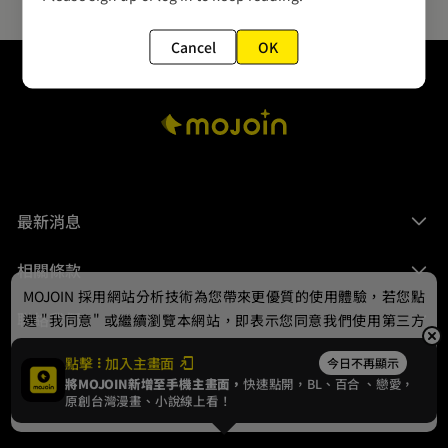
Cancel
OK
最新消息
相關條款
MOJOIN
採用網站分析技術為您帶來更優質的使用體驗，若您點
聯絡我們
選 "我同意" 或繼續瀏覽本網站，即表示您同意我們使用第三方
Cookie，欲瞭解更多資訊請見
隱私權政策
。
點擊
加入主畫面
今日不再顯示
將MOJOIN新增至手機主畫面，
快速點開，BL、
百合
、戀愛，
我同意
原創台灣漫畫、小說線上看！
© 2024 gamania Digital Entertainment Co., Ltd.