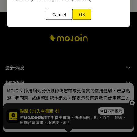
Cancel
OK
最新消息
相關條款
MOJOIN
採用網站分析技術為您帶來更優質的使用體驗，若您點
聯絡我們
選 "我同意" 或繼續瀏覽本網站，即表示您同意我們使用第三方
Cookie，欲瞭解更多資訊請見
隱私權政策
。
點擊
加入主畫面
今日不再顯示
將MOJOIN新增至手機主畫面，
快速點開，BL、
百合
、戀愛，
我同意
原創台灣漫畫、小說線上看！
© 2024 gamania Digital Entertainment Co., Ltd.