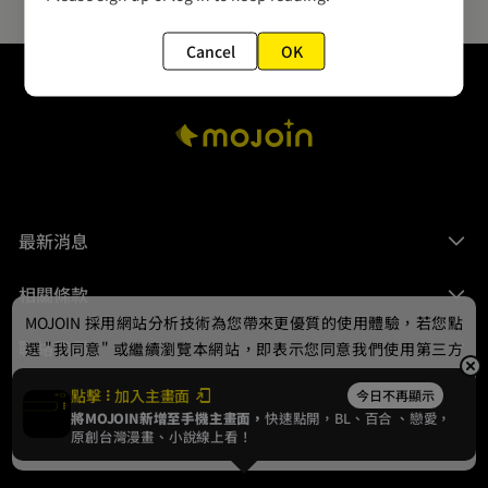
Cancel
OK
最新消息
相關條款
MOJOIN
採用網站分析技術為您帶來更優質的使用體驗，若您點
聯絡我們
選 "我同意" 或繼續瀏覽本網站，即表示您同意我們使用第三方
Cookie，欲瞭解更多資訊請見
隱私權政策
。
點擊
加入主畫面
今日不再顯示
將MOJOIN新增至手機主畫面，
快速點開，BL、
百合
、戀愛，
我同意
原創台灣漫畫、小說線上看！
© 2024 gamania Digital Entertainment Co., Ltd.