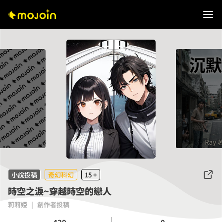
小說投稿
奇幻科幻
15 +
時空之淚~穿越時空的戀人
莉莉婭
|
創作者投稿