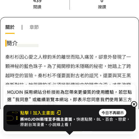
439
0
閱讀
按讚
關於
|
章節
簡介
秦杉杉因心愛之人穆鈞禾的離世而陷入痛苦，卻意外發現了一
顆神秘的藍色珠子。為了揭開穆鈞禾隱瞞的秘密，她踏上了跨
越時空的冒險。秦杉杉不僅要面對古老的詛咒，還要與冥王黑
帝斯對抗。她與穆鈞禾必須找到傳說中的時空之淚，才能改變
MOJOIN
採用網站分析技術為您帶來更優質的使用體驗，若您點
命運，拯救彼此。扣人心弦的愛恨糾葛、驚心動魄的時空之
選 "我同意" 或繼續瀏覽本網站，即表示您同意我們使用第三方
旅，命運的齒輪正在轉動。
Cookie，欲瞭解更多資訊請見
隱私權政策
。
點擊
加入主畫面
今日不再顯示
將MOJOIN新增至手機主畫面，
快速點開，BL、
百合
、戀愛，
我同意
開始閱讀
收藏
原創台灣漫畫、小說線上看！
作者