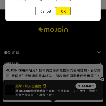
Cancel
OK
最新消息
相關條款
MOJOIN
採用網站分析技術為您帶來更優質的使用體驗，若您點
聯絡我們
選 "我同意" 或繼續瀏覽本網站，即表示您同意我們使用第三方
Cookie，欲瞭解更多資訊請見
隱私權政策
。
點擊
加入主畫面
今日不再顯示
將MOJOIN新增至手機主畫面，
快速點開，BL、
百合
、戀愛，
我同意
原創台灣漫畫、小說線上看！
© 2024 gamania Digital Entertainment Co., Ltd.