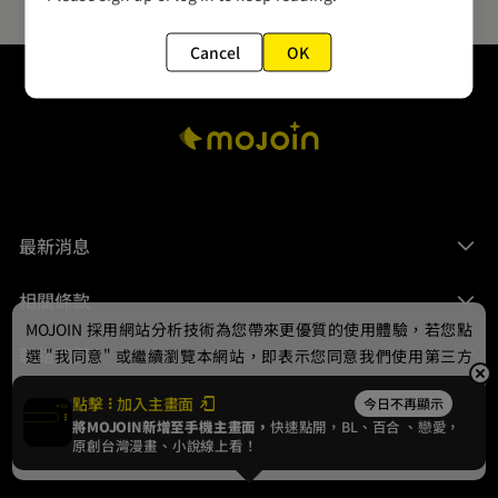
Cancel
OK
最新消息
相關條款
MOJOIN
採用網站分析技術為您帶來更優質的使用體驗，若您點
聯絡我們
選 "我同意" 或繼續瀏覽本網站，即表示您同意我們使用第三方
Cookie，欲瞭解更多資訊請見
隱私權政策
。
點擊
加入主畫面
今日不再顯示
將MOJOIN新增至手機主畫面，
快速點開，BL、
百合
、戀愛，
我同意
原創台灣漫畫、小說線上看！
© 2024 gamania Digital Entertainment Co., Ltd.