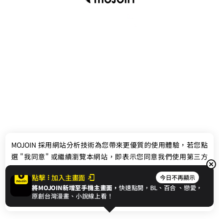
最新消息
相關條款
MOJOIN
採用網站分析技術為您帶來更優質的使用體驗，若您點
聯絡我們
選 "我同意" 或繼續瀏覽本網站，即表示您同意我們使用第三方
Cookie，欲瞭解更多資訊請見
隱私權政策
。
點擊
加入主畫面
今日不再顯示
將MOJOIN新增至手機主畫面，
快速點開，BL、
百合
、戀愛，
我同意
原創台灣漫畫、小說線上看！
© 2024 gamania Digital Entertainment Co., Ltd.